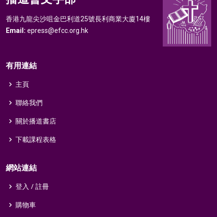
香港九龍尖沙咀金巴利道25號長利商業大廈14樓
Email:
epress@efcc.org.hk
有用連結
主頁
聯絡我們
關於播道書店
下載課程表格
網站連結
登入 / 註冊
購物車