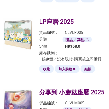
LP座曆 2025
貨品編號：
CLVLP005
分類：
禮品／其他
定價：
HK$
58.0
庫存狀態：
低存量／沒有現貨-購買後立即備貨
收藏
加入購物車
結帳
分享到 小蘑菇座曆 2025
貨品編號：
CLVLM005