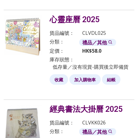
心靈座曆 2025
貨品編號：
CLVDL025
分類：
禮品／其他
定價：
HK$
58.0
庫存狀態：
低存量／沒有現貨-購買後立即備貨
收藏
加入購物車
結帳
經典書法大掛曆 2025
貨品編號：
CLVKK026
分類：
禮品／其他