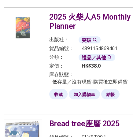
2025 火柴人A5 Monthly
Planner
出版社：
突破
貨品編號：
4891154869461
分類：
禮品／其他
定價：
HK$
38.0
庫存狀態：
低存量／沒有現貨-購買後立即備貨
收藏
加入購物車
結帳
Bread tree座曆 2025