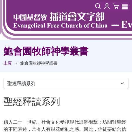
鮑會園牧師神學叢書
主頁
鮑會園牧師神學叢書
聖經釋讀系列
踏入二十一世紀，社會文化受後現代思潮衝擊；坊間對聖經
的不同表述，常令人有眼花繚亂之感。因此，信徒要結合信