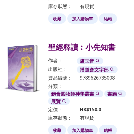
本系列既適合自學，也可用作培訓課程的教材。整個系列共
庫存狀態：
有現貨
有十二冊（舊約六冊，新約六冊），每冊大致分為十三章。
若每週閱讀一章，三年便可概覽聖經一遍。讀者也可按需要
收藏
加入購物車
結帳
調整進度，靈活運用。
祈願「聖經釋讀系列」為父神使用，建立信徒的聖經知識與
聖經釋讀︰小先知書
屬靈生命，並培育更多信徒領袖能以神的話話服侍教會和這
世代！
作者：
盧玉音
出版社：
播道會文字部
貨品編號：
9789626735008
譚志超博士
分類：
播道神學院教務長暨聖經科副教授、
「聖經釋讀系列」主
鮑會園牧師神學叢書
書籍
編。
展覽
定價：
HK$
150.0
庫存狀態：
有現貨
收藏
加入購物車
結帳