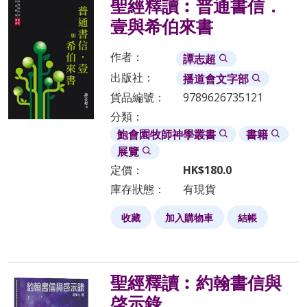
聖經釋讀︰普通書信．
壹與希伯來書
作者：
譚志超
出版社：
播道會文字部
貨品編號：
9789626735121
分類：
鮑會園牧師神學叢書
書籍
展覽
定價：
HK$
180.0
庫存狀態：
有現貨
收藏
加入購物車
結帳
聖經釋讀︰約翰書信與
啓示錄