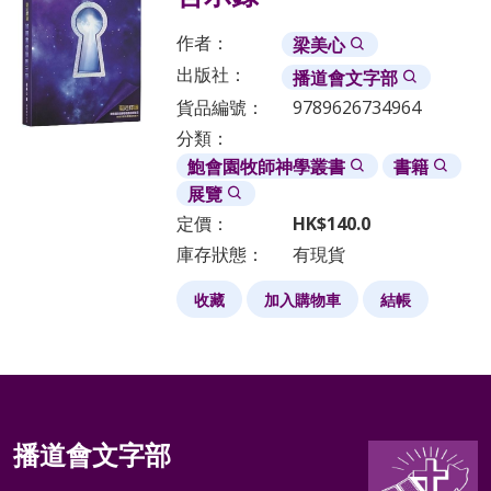
作者：
梁美心
出版社：
播道會文字部
貨品編號：
9789626734964
分類：
鮑會園牧師神學叢書
書籍
展覽
定價：
HK$
140.0
庫存狀態：
有現貨
收藏
加入購物車
結帳
播道會文字部