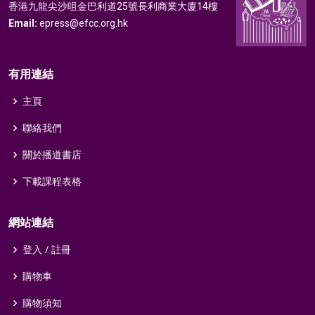
香港九龍尖沙咀金巴利道25號長利商業大廈14樓
Email:
epress@efcc.org.hk
有用連結
主頁
聯絡我們
關於播道書店
下載課程表格
網站連結
登入 / 註冊
購物車
購物須知