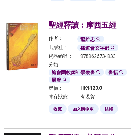
聖經釋讀︰摩西五經
作者：
龍維忠
出版社：
播道會文字部
貨品編號：
9789626734933
分類：
鮑會園牧師神學叢書
書籍
展覽
定價：
HK$
120.0
庫存狀態：
有現貨
收藏
加入購物車
結帳