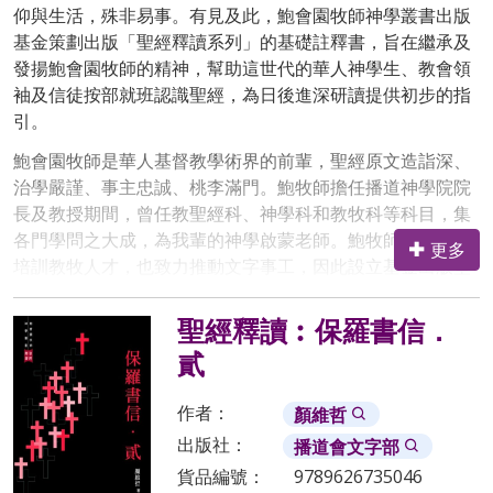
仰與生活，殊非易事。有見及此，鮑會園牧師神學叢書出版
基金策劃出版「聖經釋讀系列」的基礎註釋書，旨在繼承及
發揚鮑會園牧師的精神，幫助這世代的華人神學生、教會領
袖及信徒按部就班認識聖經，為日後進深研讀提供初步的指
引。
鮑會園牧師是華人基督教學術界的前輩，聖經原文造詣深、
治學嚴謹、事主忠誠、桃李滿門。鮑牧師擔任播道神學院院
長及教授期間，曾任教聖經科、神學科和教牧科等科目，集
各門學問之大成，為我輩的神學啟蒙老師。鮑牧師不但悉心
更多
培訓教牧人才，也致力推動文字事工，因此設立基金出版聖
經和神學類書籍，其中包括「聖經釋讀系列」。這系列具備
以下四方面的特色：
聖經釋讀︰保羅書信．
1
. 深入淺出，精簡易讀
貳
聖經研究浩瀚無邊，詳盡的註釋書固然有其深度及價值，但
作者：
顏維哲
論點過於複雜精微，讀者較難掌握經卷的全貌，因此基礎註
出版社：
播道會文字部
釋書也有其重要性。本系列無論在內容或表達方面，都務求
貨品編號：
9789626735046
深入淺出、精簡易讀，幫助讀者一氣呵成讀畢整卷書，並掌