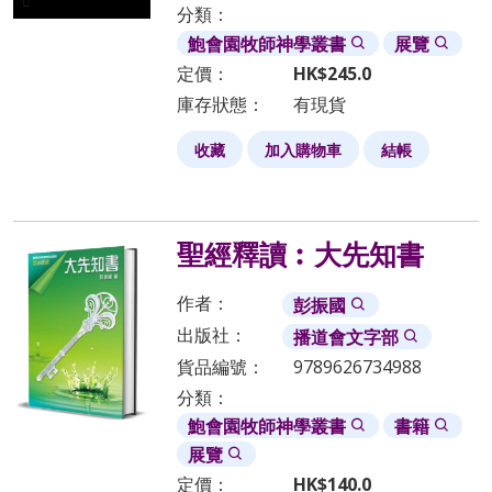
握全貌，避免只見樹葉而不見森林之弊。
分類：
鮑會園牧師神學叢書
展覽
定價：
HK$
245.0
2
. 著重經文脈絡和重點
庫存狀態：
有現貨
本系列有別於聖經導論：聖經導論集中探討經卷的背景、解
收藏
加入購物車
結帳
釋方法及重點，本系列則強調經文本身，著重經文的寫作原
意、思想脈絡、段落鋪排、上文下理及信息重點。
聖經釋讀︰大先知書
3
. 著重經文的現代意義
聖經與現代世界之間，無論在時代背景或生活文化方面，都
作者：
彭振國
存在鴻溝，因此應用經文時不單要留心經文的原意，也要敏
出版社：
播道會文字部
銳於文化的差異。本系列除了闡釋經文，也引導讀者深思如
貨品編號：
9789626734988
何把經文活用在現代生活中。
分類：
鮑會園牧師神學叢書
書籍
展覽
4. 適合自學及培訓之用
定價：
HK$
140.0