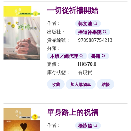
一切從祈禱開始
作者：
郭文池
出版社：
播道神學院
貨品編號：
9789887754213
分類：
本版／總代理
書籍
定價：
HK$
70.0
庫存狀態：
有現貨
收藏
加入購物車
結帳
單身路上的祝福
作者：
楊詠嫦