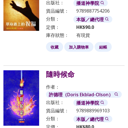
出版社：
播道神學院
貨品編號：
9789887754206
分類：
本版／總代理
定價：
HK$
90.0
庫存狀態：
有現貨
收藏
加入購物車
結帳
隨時候命
作者：
許德理（Doris Ekblad-Olson）
出版社：
播道神學院
貨品編號：
9789889969103
分類：
本版／總代理
定價：
HK$
80.0