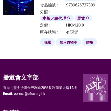
貨品編號：
9789626737309
分類：
本版／總代理
展覽
定價：
HK$
120.0
庫存狀態：
有現貨
收藏
加入購物車
結帳
播道會文字部
香港九龍尖沙咀金巴利道25號長利商業大廈14樓
Email:
epress@efcc.org.hk