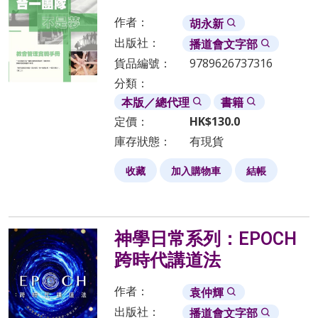
作者：
胡永新
出版社：
播道會文字部
貨品編號：
9789626737316
分類：
本版／總代理
書籍
定價：
HK$
130.0
庫存狀態：
有現貨
收藏
加入購物車
結帳
神學日常系列：EPOCH
跨時代講道法
作者：
袁仲輝
出版社：
播道會文字部