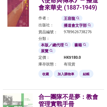
《使命與傳承》— 播道
會來華史 (1887-1949)
作者：
王容龍
出版社：
播道會文字部
貨品編號：
9789626738276
分類：
本版／總代理
書籍
展覽
定價：
HK$
180.0
庫存狀態：
有現貨
收藏
加入購物車
結帳
合一團隊不是夢：教會
管理實戰手冊