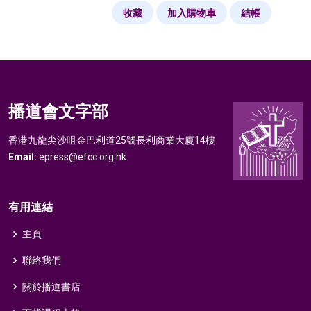
小寶寶）。
收藏
加入購物車
結帳
教會按嬰兒的數目邀請足夠的探訪員。
將嬰兒的名字及課程分給探訪員，請他們按時探望家
庭，並將課程內給予父母的信件等送到他們手上。
課程內容
播道會文字部
大綱
香港九龍尖沙咀金巴利道25號長利商業大廈14樓
Email:
epress@efcc.org.hk
嬰兒級課程大綱
育嬰指導（初為父母者適
你的小寶寶（再為父母者適
用）
用）
有用連結
主頁
十一封寫給家長的信
十封寫給家長的信
聯絡我們
編
給家長的信
寶寶
編
給家長的信
寶寶年
號
年歲
號
歲
關於播道書店
你家庭的圈子
1
小寶寶，我們
出生
1
出生