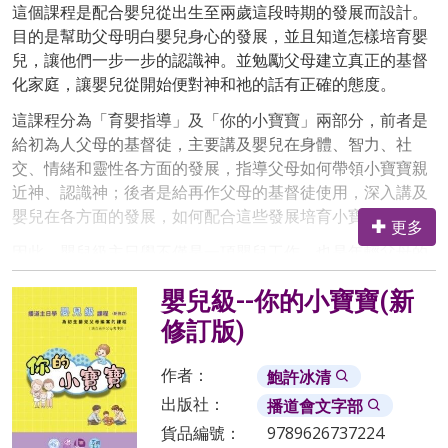
這個課程是配合嬰兒從出生至兩歲這段時期的發展而設計。
目的是幫助父母明白嬰兒身心的發展，並且知道怎樣培育嬰
兒，讓他們一步一步的認識神。並勉勵父母建立真正的基督
化家庭，讓嬰兒從開始便對神和祂的話有正確的態度。
這課程分為「育嬰指導」及「你的小寶寶」兩部分，前者是
給初為人父母的基督徒，主要講及嬰兒在身體、智力、社
交、情緒和靈性各方面的發展，指導父母如何帶領小寶寶親
近神、認識神；後者是給再作父母的基督徒使用，深入講及
嬰兒在各方面的發展，如何配合這些發展培育小寶寶。
更多
因此，嬰兒級主日學不僅是一項嬰兒工作，也是年輕父母的
福音工作，給整個教會的發展奠下穩妥的根基。
嬰兒級--你的小寶寶(新
修訂版)
對象
作者：
鮑許冰清
出生至兩歲嬰兒的家長
出版社：
播道會文字部
目的
貨品編號：
9789626737224