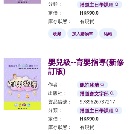
分類：
播道主日學課程
幫助父母明白嬰兒身心的發展，並且知道怎樣培育嬰
定價：
HK$
90.0
兒，讓他們一步一步的認識神。
庫存狀態：
有現貨
勉勵父母建立真正的基督化家庭，讓嬰兒從開始便對神
和祂的話有正確的態度。
收藏
加入購物車
結帳
教材
嬰兒級--育嬰指導(新修
育嬰指導（供新手父母使用）
你的小寶寶（供再為人父母者使用）
訂版)
作者：
鮑許冰清
使用指引
出版社：
播道會文字部
每冊附有〈工作人員須知〉，詳細介紹如合組織嬰兒
貨品編號：
9789626737217
級、對探訪員的要求及其相關工作介紹，以及如何計劃
分類：
播道主日學課程
應有活動。
主日學同工須先細讀。
定價：
HK$
90.0
主動登記教會內外能聯絡到的嬰兒。
庫存狀態：
有現貨
為每個嬰兒購買一份「嬰兒級課程」（育嬰指導／你的