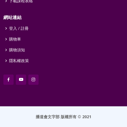
下載課程表格
擴大了！
歡迎你！
教會周刊
嬰兒級入學證
網站連結
書
教會週刊
登入 / 註冊
2
父親的責任與
三個
2
愛與責任
一個月
購物車
特權
月
購物須知
3
嬰兒愛模仿
六個
3
家庭中的根與
三個月
隱私權政策
月
果
4
甚麼時候向他
八個
4
注意平衡生活
六個月
提到神
月
5
比寶寶快一步
十個
5
家庭關係
九個月
月
生日快樂！
歡樂與回顧
6
一歲
6
一歲
播道會文字部
版權所有 © 2021
1 歲生日卡
1 歲生日卡