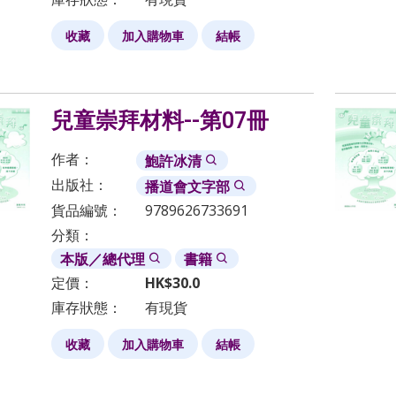
收藏
加入購物車
結帳
兒童崇拜材料--第07冊
作者：
鮑許冰清
出版社：
播道會文字部
貨品編號：
9789626733691
分類：
本版／總代理
書籍
定價：
HK$
30.0
庫存狀態：
有現貨
收藏
加入購物車
結帳