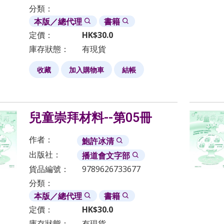
分類：
本版／總代理
書籍
定價：
HK$
30.0
庫存狀態：
有現貨
收藏
加入購物車
結帳
兒童崇拜材料--第05冊
作者：
鮑許冰清
出版社：
播道會文字部
貨品編號：
9789626733677
分類：
本版／總代理
書籍
定價：
HK$
30.0
庫存狀態：
有現貨