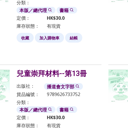
分類：
本版／總代理
書籍
定價：
HK$
30.0
庫存狀態：
有現貨
收藏
加入購物車
結帳
兒童崇拜材料--第13冊
出版社：
播道會文字部
貨品編號：
9789626733752
分類：
本版／總代理
書籍
定價：
HK$
30.0
庫存狀態：
有現貨