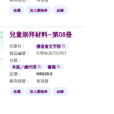
收藏
加入購物車
結帳
兒童崇拜材料--第08冊
出版社：
播道會文字部
貨品編號：
9789626733707
分類：
本版／總代理
書籍
定價：
HK$
30.0
庫存狀態：
有現貨
收藏
加入購物車
結帳