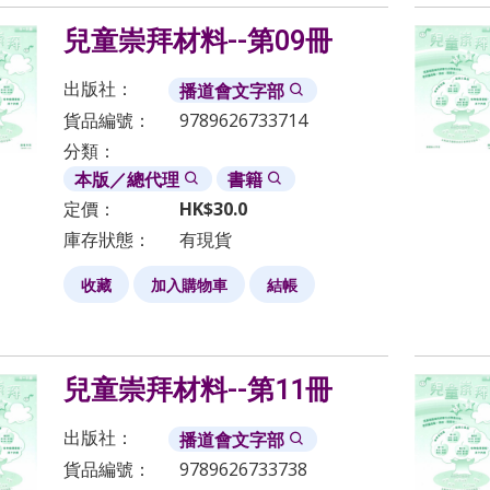
兒童崇拜材料--第09冊
出版社：
播道會文字部
貨品編號：
9789626733714
分類：
本版／總代理
書籍
定價：
HK$
30.0
庫存狀態：
有現貨
收藏
加入購物車
結帳
兒童崇拜材料--第11冊
出版社：
播道會文字部
貨品編號：
9789626733738