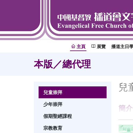
主頁
展覽
播道主日
本版／總代理
兒
兒童崇拜
少年崇拜
簡介
假期聖經課程
宗教教育