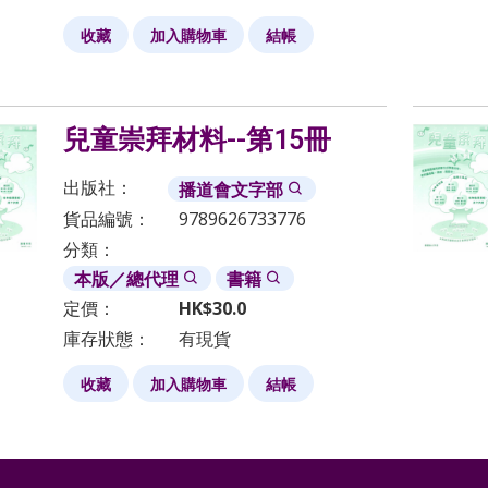
收藏
加入購物車
結帳
兒童崇拜材料--第15冊
出版社：
播道會文字部
貨品編號：
9789626733776
分類：
本版／總代理
書籍
定價：
HK$
30.0
庫存狀態：
有現貨
收藏
加入購物車
結帳