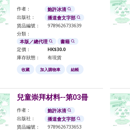
作者：
鮑許冰清
出版社：
播道會文字部
貨品編號：
9789626733639
分類：
本版／總代理
書籍
定價：
HK$
30.0
庫存狀態：
有現貨
收藏
加入購物車
結帳
兒童崇拜材料--第03冊
作者：
鮑許冰清
出版社：
播道會文字部
貨品編號：
9789626733653