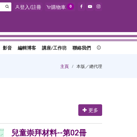
登入/註冊
購物車
0
影音
編輯博客
講座/工作坊
聯絡我們
主頁
本版／總代理
更多
兒童崇拜材料--第02冊