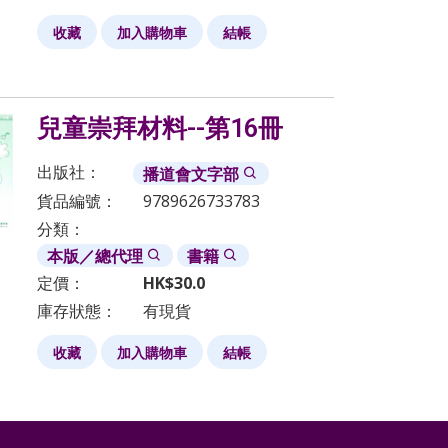
收藏
加入購物車
結帳
兒童崇拜材料--第16冊
出版社：
播道會文字部
貨品編號：
9789626733783
分類：
本版／總代理
書籍
定價：
HK$
30.0
庫存狀態：
有現貨
收藏
加入購物車
結帳