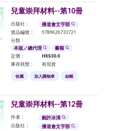
兒童崇拜材料--第10冊
出版社：
播道會文字部
貨品編號：
9789626733721
分類：
本版／總代理
書籍
定價：
HK$
30.0
庫存狀態：
有現貨
收藏
加入購物車
結帳
兒童崇拜材料--第12冊
作者：
鮑許冰清
出版社：
播道會文字部