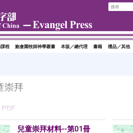
學課程
鮑會園牧師神學叢書
本版／總代理
書籍
禮品／其他
童崇拜
 PDF
兒童崇拜材料--第01冊