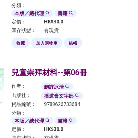
分類：
本版／總代理
書籍
定價：
HK$
30.0
庫存狀態：
有現貨
收藏
加入購物車
結帳
兒童崇拜材料--第06冊
作者：
鮑許冰清
出版社：
播道會文字部
貨品編號：
9789626733684
分類：
本版／總代理
書籍
定價：
HK$
30.0
庫存狀態：
有現貨