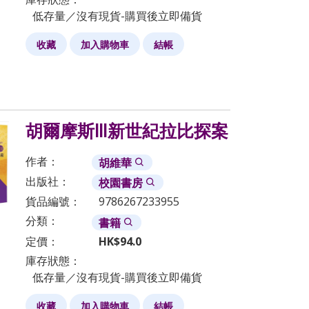
低存量／沒有現貨-購買後立即備貨
收藏
加入購物車
結帳
胡爾摩斯Ⅲ新世紀拉比探案
作者：
胡維華
出版社：
校園書房
貨品編號：
9786267233955
分類：
書籍
定價：
HK$
94.0
庫存狀態：
低存量／沒有現貨-購買後立即備貨
收藏
加入購物車
結帳