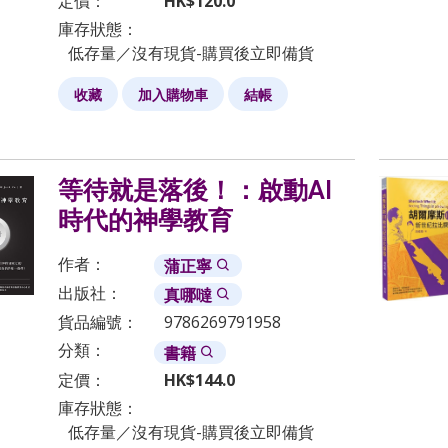
定價：
HK$
120.0
庫存狀態：
低存量／沒有現貨-購買後立即備貨
收藏
加入購物車
結帳
等待就是落後！：啟動AI
時代的神學教育
作者：
蒲正寧
出版社：
真哪噠
貨品編號：
9786269791958
分類：
書籍
定價：
HK$
144.0
庫存狀態：
低存量／沒有現貨-購買後立即備貨