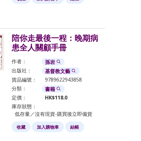
陪你走最後一程：晚期病
患全人關顧手冊
作者：
孫岩
出版社：
基督教文藝
貨品編號：
9789622943858
分類：
書籍
定價：
HK$
118.0
庫存狀態：
低存量／沒有現貨-購買後立即備貨
收藏
加入購物車
結帳