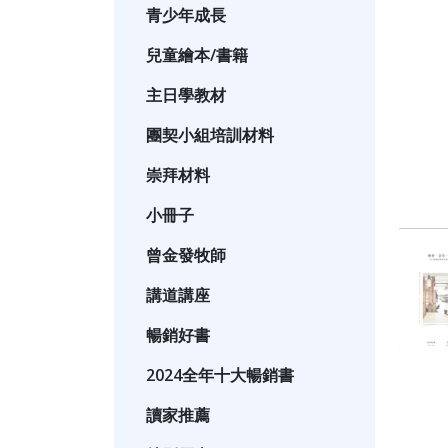
青少年成長
兒童繪本/書籍
主日學教材
團契小組培訓材料
崇拜材料
小冊子
曾金發牧師
講道講座
暢銷好書
2024全年十大暢銷書
讀家推薦