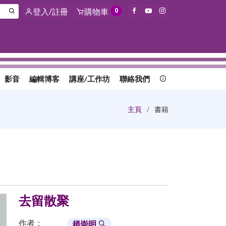
登入/註冊
購物車
0
影音
編輯博客
講座/工作坊
聯絡我們
主頁
書籍
去留散聚
作者：
趙崇明