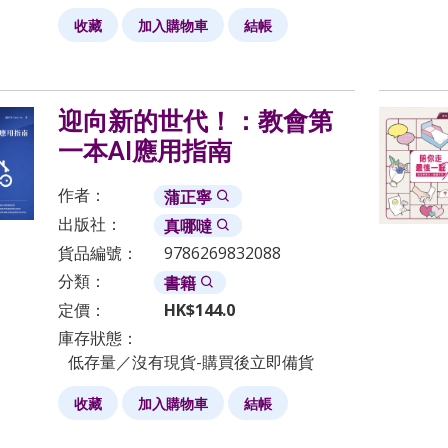
收藏
加入購物車
結帳
迎向新的世代！：教會第
一本AI應用指南
作者：
蒲正寧
出版社：
真哪噠
貨品編號：
9786269832088
分類：
書籍
定價：
HK$
144.0
庫存狀態：
低存量／沒有現貨-購買後立即備貨
收藏
加入購物車
結帳