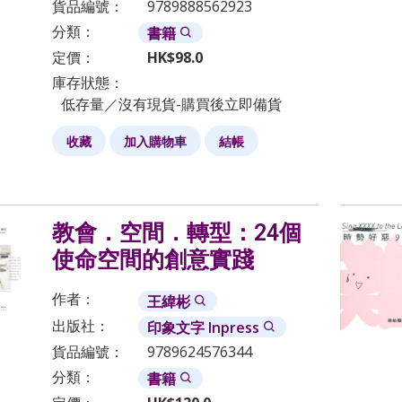
貨品編號：
9789888562923
分類：
書籍
定價：
HK$
98.0
庫存狀態：
低存量／沒有現貨-購買後立即備貨
收藏
加入購物車
結帳
教會．空間．轉型：24個
使命空間的創意實踐
作者：
王緯彬
出版社：
印象文字 Inpress
貨品編號：
9789624576344
分類：
書籍