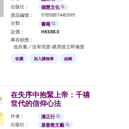
出版社：
德慧文化
貨品編號：
9789887445999
分類：
書籍
定價：
HK$
88.0
庫存狀態：
低存量／沒有現貨-購買後立即備貨
收藏
加入購物車
結帳
在失序中抱緊上帝：千禧
世代的信仰心法
作者：
潘正行
出版社：
基督教文藝