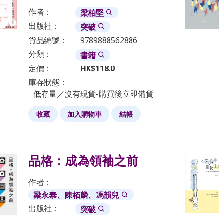
作者：
梁柏堅
出版社：
突破
貨品編號：
9789888562886
分類：
書籍
定價：
HK$
118.0
庫存狀態：
低存量／沒有現貨-購買後立即備貨
收藏
加入購物車
結帳
品格：成為領袖之前
作者：
梁永泰、陳栢麟、馮韻兒
出版社：
突破