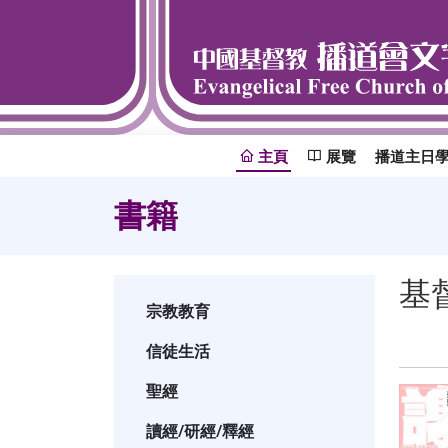
主頁
展覽
播道主日
書籍
基
宗教教育
信徒生活
聖經
讀經/研經/釋經