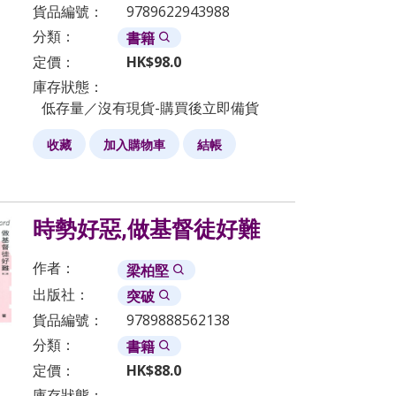
貨品編號：
9789622943988
分類：
書籍
定價：
HK$
98.0
庫存狀態：
低存量／沒有現貨-購買後立即備貨
收藏
加入購物車
結帳
時勢好惡,做基督徒好難
作者：
梁柏堅
出版社：
突破
貨品編號：
9789888562138
分類：
書籍
定價：
HK$
88.0
庫存狀態：