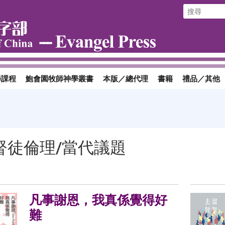
學課程
鮑會園牧師神學叢書
本版／總代理
書籍
禮品／其他
督徒倫理/當代議題
凡事謝恩，我真係覺得好
難