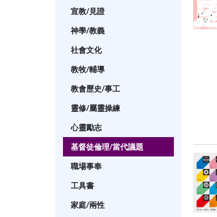
宣教/見證
神學/教義
社會文化
教牧/輔導
教會歷史/事工
靈修/屬靈操練
心靈勵志
基督徒倫理/當代議題
職場事奉
工具書
家庭/兩性