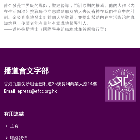
曾金發是世界級的導師，聖經督導，門訓原則的權威。他的大作《內
在生活陶冶》挑戰每位立志跟隨耶穌的人去反省神在我們生命中的計
劃。金發直率地發出針對個人的難題，並提出幫助內在生活陶冶的真
知灼見，使讀者能有目的有意識地督導別人。
——道格拉斯博士（國際學生組織總裁兼首席執行官）
播道會文字部
香港九龍尖沙咀金巴利道25號長利商業大廈14樓
Email:
epress@efcc.org.hk
有用連結
主頁
聯絡我們