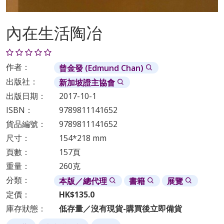
內在生活陶冶
作者：
曾金發 (Edmund Chan)
出版社：
新加坡證主協會
出版日期：
2017-10-1
ISBN：
9789811141652
貨品編號：
9789811141652
尺寸：
154*218 mm
頁數：
157頁
重量：
260克
分類：
本版／總代理
書籍
展覽
定價：
HK$135.0
庫存狀態：
低存量／沒有現貨-購買後立即備貨