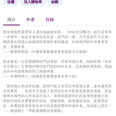
收藏
加入購物車
結帳
簡介
作者
目錄
曾金發能把真理深入淺出地細細道來。《內在生活陶冶》絕不是單單
一本著作，他是作者的生命反思，如門訓一樣，只可意會不可言傳。
願讀者在閱讀之餘能同時實踐作者的建議，好使我們的生命更有深
度，更像基督。
——蘇穎智牧師（中國基督教播道會恩福堂主任牧師）
曾金發是一位蜚聲國際的門訓導師、作家和踐行者。他的新書《內在
生活陶冶》引導我們專注於門徒的內在生命。這是極其寶貴的。我誠
意向你和貴教會的同工推薦本書。
——本傑明博士（美國基督教播道會全球大使）
「徒有熱心而沒有知識，徒有門徒之名而沒有委身之實，徒有儀式而
沒有實質。」這些句子道破了我們在生命中對基督真實的渴慕。曾金
發帶出我們內心呼求與主深入、真實和親密同行的真理和實踐之道。
當我拜讀這本重要的作品時，我被激動，盼望靈命深化。更重要的
是，本書都是基於他生命中的真實經歷和所做作為，並非紙上談兵！
——傑瑞博士（導航會國際名譽總裁）