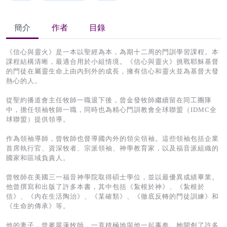
簡介
作者
目錄
《信心與靈火》是一本以聖經為本，為期十二周的門訓學習課程。本
課程結構清晰，最適合用於小組情境。《信心與靈火》挑戰耶穌基督
的門徒在屬靈生命上由內到外的成長，擁有信心和靈火並為基督大發
熱心的人。
從聖約播道會主任牧師一職退下後，曾金發牧師繼續留在同工團隊
中，擔任領袖牧師一職，同時也為精心門訓教會全球聯盟（IDMC全
球聯盟）提供領導。
作為領袖導師，曾牧師也督導國內外的領尖領袖。這些領袖包括企業
首席執行官、資深牧者、宗派領袖、神學教育家，以及福音派組織的
國家和區域負責人。
曾牧師在美國三一福音神學院取得碩士學位，並以最優異成績畢業。
他曾撰寫和出版了許多本書，其中包括《紮根於神》、《紮根於
信》、《內在生活陶治》、《某確類》、《徹底反轉的門徒訓練》和
《生命的傳承》等。
他的妻子，曾麥翠蓮牧師，一直積極地與他一起事奉。她開創了許多