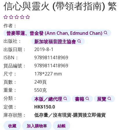
信心與靈火 (帶領者指南) 繁
作者：
曾麥翠蓮、曾金發 (Ann Chan, Edmund Chan)
出版社：
新加坡福音證主協會
出版日期：
2019-8-1
ISBN：
9789811418969
貨品編號：
9789811418969
尺寸：
178*227 mm
頁數：
249頁
重量：
550克
分類：
本版／總代理
書籍
展覽
定價：
HK$150.0
庫存狀態：
低存量／沒有現貨-購買後立即備貨
收藏
加入購物車
結帳