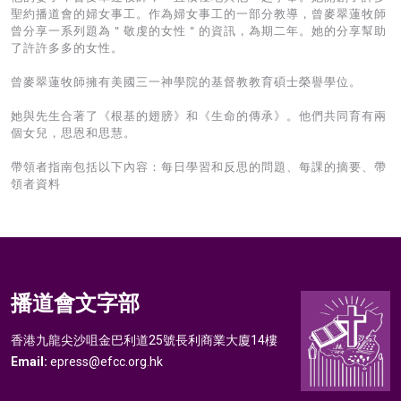
聖約播道會的婦女事工。作為婦女事工的一部分教導，曾麥翠蓮牧師
曾分享一系列題為＂敬虔的女性＂的資訊，為期二年。她的分享幫助
了許許多多的女性。
曾麥翠蓮牧師擁有美國三一神學院的基督教教育碩士榮譽學位。
她與先生合著了《根基的翅膀》和《生命的傳承》。他們共同育有兩
個女兒，思恩和思慧。
帶領者指南包括以下內容：每日學習和反思的問題、每課的摘要、帶
領者資料
播道會文字部
香港九龍尖沙咀金巴利道25號長利商業大廈14樓
Email:
epress@efcc.org.hk