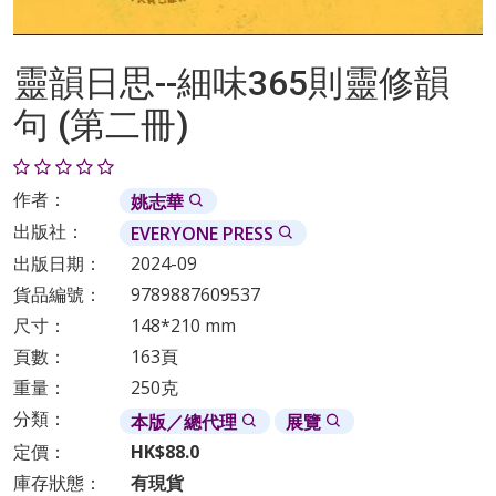
靈韻日思--細味365則靈修韻
句 (第二冊)
作者：
姚志華
出版社：
EVERYONE PRESS
出版日期：
2024-09
貨品編號：
9789887609537
尺寸：
148*210 mm
頁數：
163頁
重量：
250克
分類：
本版／總代理
展覽
定價：
HK$88.0
庫存狀態：
有現貨