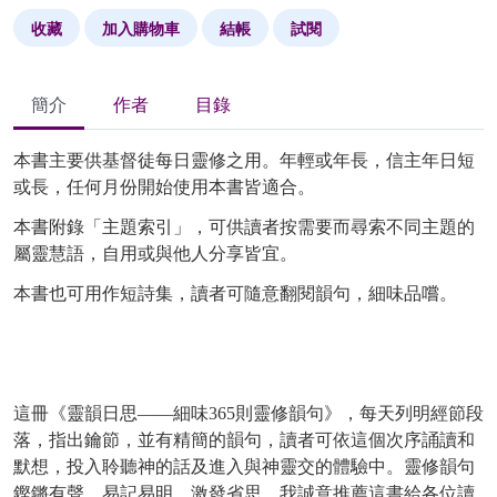
收藏
加入購物車
結帳
試閱
簡介
作者
目錄
本書主要供基督徒每日靈修之用。年輕或年長，信主年日短
或長，任何月份開始使用本書皆適合。
本書附錄「主題索引」，可供讀者按需要而尋索不同主題的
屬靈慧語，自用或與他人分享皆宜。
本書也可用作短詩集，讀者可隨意翻閱韻句，細味品嚐。
這冊《靈韻日思——細味365則靈修韻句》，每天列明經節段
落，指出鑰節，並有精簡的韻句，讀者可依這個次序誦讀和
默想，投入聆聽神的話及進入與神靈交的體驗中。靈修韻句
鏗鏘有聲，易記易明，激發省思，我誠意推薦這書給各位讀