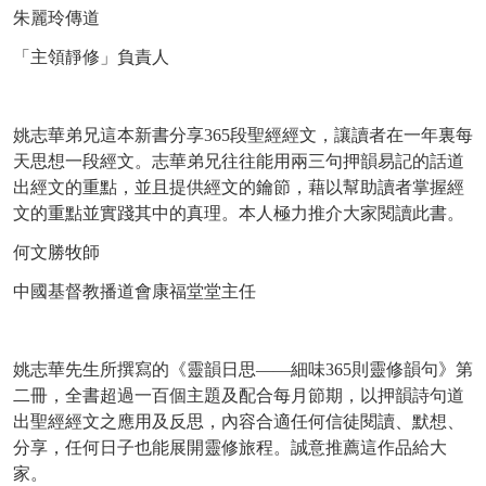
朱麗玲傳道
「主領靜修」負責人
姚志華弟兄這本新書分享365段聖經經文，讓讀者在一年裏每
天思想一段經文。志華弟兄往往能用兩三句押韻易記的話道
出經文的重點，並且提供經文的鑰節，藉以幫助讀者掌握經
文的重點並實踐其中的真理。本人極力推介大家閱讀此書。
何文勝牧師
中國基督教播道會康福堂堂主任
姚志華先生所撰寫的《靈韻日思——細味365則靈修韻句》第
二冊，全書超過一百個主題及配合每月節期，以押韻詩句道
出聖經經文之應用及反思，內容合適任何信徒閱讀、默想、
分享，任何日子也能展開靈修旅程。誠意推薦這作品給大
家。