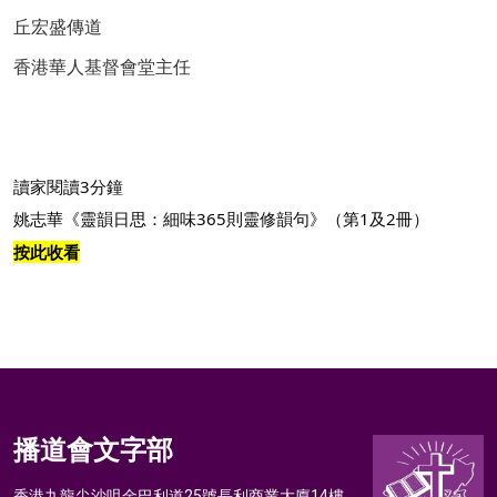
丘宏盛傳道
香港華人基督會堂主任
讀家閱讀3分鐘
姚志華《靈韻日思：細味365則靈修韻句》（第1及2冊）
按此收看
播道會文字部
香港九龍尖沙咀金巴利道25號長利商業大廈14樓