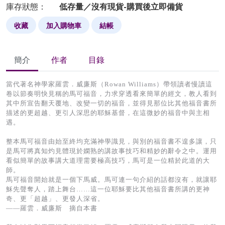
庫存狀態：
低存量／沒有現貨-購買後立即備貨
收藏
加入購物車
結帳
簡介
作者
目錄
當代著名神學家羅雲．威廉斯（Rowan Williams）帶領讀者慢讀這
卷以節奏明快見稱的馬可福音，力求穿透看來簡單的經文，教人看到
其中所宣告翻天覆地、改變一切的福音，並得見那位比其他福音書所
描述的更超越、更引人深思的耶穌基督，在這微妙的福音中與主相
遇。
整本馬可福音由始至終均充滿神學識見，與別的福音書不遑多讓，只
是馬可將真知灼見體現於嫻熟的講故事技巧和精妙的辭令之中。運用
看似簡單的故事講大道理需要極高技巧，馬可是一位精於此道的大
師。
馬可福音開始就是一個下馬威。馬可連一句介紹的話都沒有，就讓耶
穌先聲奪人，踏上舞台……這一位耶穌要比其他福音書所講的更神
奇、更「超越」、更發人深省。
——羅雲．威廉斯 摘自本書