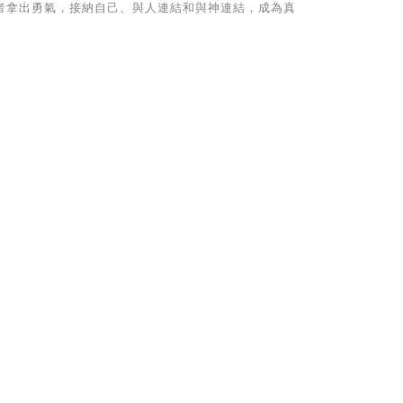
者拿出勇氣，接納自己、與人連結和與神連結，成為真