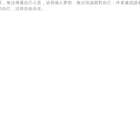
活，無法傳遞自己心意，追尋個人夢想，無法坦誠面對自己；作者邀請讀
的自己，活得自由自在。