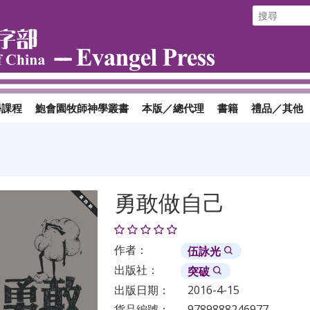
學課程
鮑會園牧師神學叢書
本版／總代理
書籍
禮品／其他
勇敢做自己
作者：
伍詠光
出版社：
突破
出版日期：
2016-4-15
貨品編號：
9789888246977