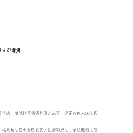
後立即備貨
導學說，輔以輔導個案和真人故事，探索為何人無法真
，結果無法活出自己真實的性情和想法，無法照個人價