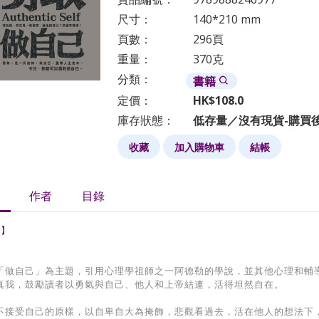
尺寸：
140*210 mm
頁數：
296頁
重量：
370克
分類：
書籍
定價：
HK$108.0
庫存狀態：
低存量／沒有現貨-購買
收藏
加入購物車
結帳
作者
目錄
 】
「做自己」為主題，引用心理學祖師之一阿德勒的學說，並其他心理和輔
真我，鼓勵讀者以勇氣與自己、他人和上帝結連，活得坦然自在。
不接受自己的原樣，以自卑自大為掩飾，悲觀看過去，活在他人的想法下