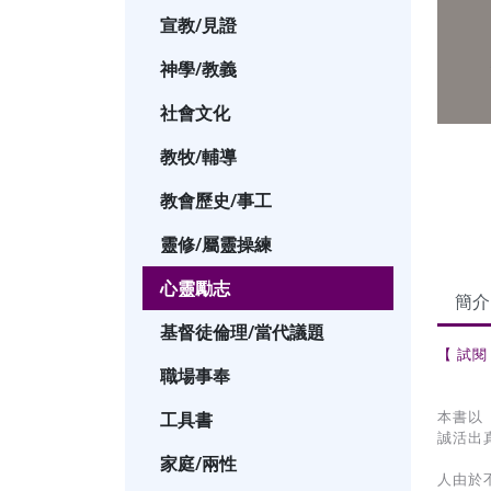
宣教/見證
神學/教義
社會文化
教牧/輔導
教會歷史/事工
靈修/屬靈操練
心靈勵志
簡介
基督徒倫理/當代議題
【 試閱
職場事奉
工具書
本書以
誠活出
家庭/兩性
人由於