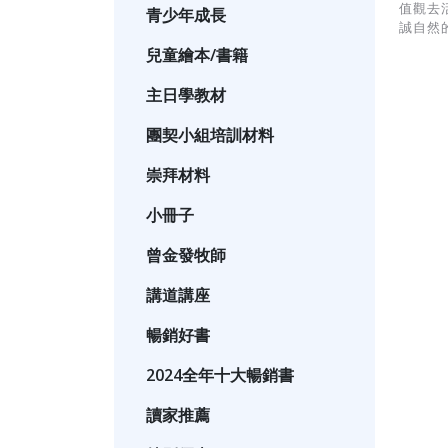
值觀去
青少年成長
誠自然
兒童繪本/書籍
主日學教材
團契小組培訓材料
崇拜材料
小冊子
曾金發牧師
講道講座
暢銷好書
2024全年十大暢銷書
讀家推薦