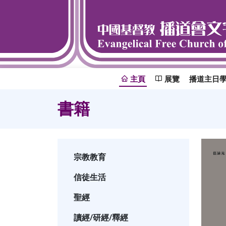
主頁
展覽
播道主日
書籍
宗教教育
信徒生活
聖經
讀經/研經/釋經