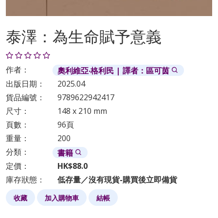
泰澤：為生命賦予意義
作者：
奧利維亞‧格利民 | 譯者：區可茵
出版日期：
2025.04
貨品編號：
9789622942417
尺寸：
148 x 210 mm
頁數：
96頁
重量：
200
分類：
書籍
定價：
HK$88.0
庫存狀態：
低存量／沒有現貨-購買後立即備貨
收藏
加入購物車
結帳