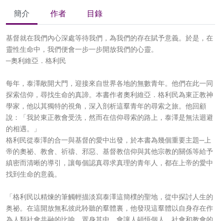
簡介
作者
目錄
基督就在我們內心深處等待我們，為我們的存在賦予意義。於是，在
靈性生命中，我們便會一步一步開放我們的心靈。
─奧利維亞．格利民
每年，泰澤敞開大門，迎接來自世界各地的無數青年。他們在此一同
探索信仰，尋找生命的真諦。本書作者奧利維亞．格利民為東正教神
學家，他以其獨特的視角，深入剖析這羣青年的尋索之旅。他回顧
說：「我於東正教會受洗，然而在信仰尋索的路上，泰澤是無法迴避
的相遇。」
格利民從泰澤的合一與基督的愛中出發，於本書為幾個重要主題─上
帝的奧祕、教會、祈禱、邪惡、基督教信仰與其他宗教的關係等給予
縝密而清晰的導引，讓每個認真尋求真理的青年人，都在上帝的愛中
找到生命的意義。
「格利民以精煉的筆觸輕描淡寫泰澤這簡樸的聖地，從中探討人生的
奥祕。在這開放無私彼此聆聽的羣體裏，他發現這羣體以自身存在作
為人類社會共融的比喻，置身其中，會讓人頓悟個人，社會和教會的