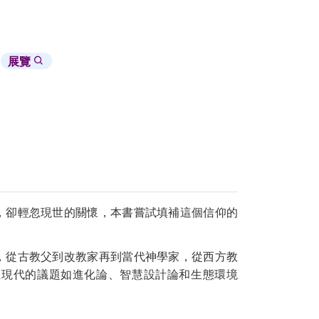
展覽
，卻輕忽現世的關懷，本書嘗試填補這個信仰的
從古教父到改教家再到當代神學家，從西方教
應現代的議題如進化論
、
智慧設計論和生態環境