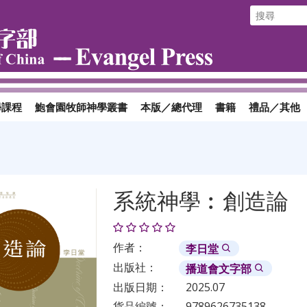
學課程
鮑會園牧師神學叢書
本版／總代理
書籍
禮品／其他
系統神學︰創造論
作者：
李日堂
出版社：
播道會文字部
出版日期：
2025.07
貨品編號：
9789626735138