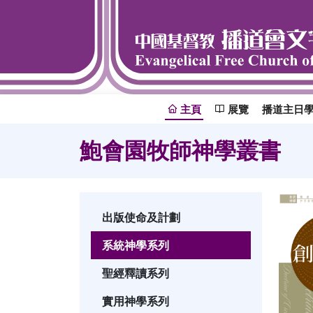
主頁
展覽
播道主日
鮑會園牧師神學叢書
出版使命及計劃
系統神學系列
聖經釋讀系列
實用神學系列