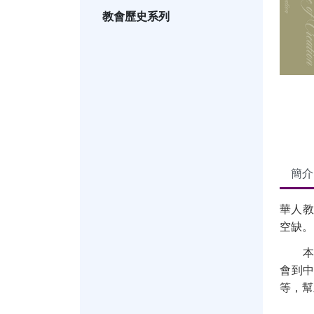
教會歷史系列
簡介
華人教
空缺。
本書
會到
等，幫