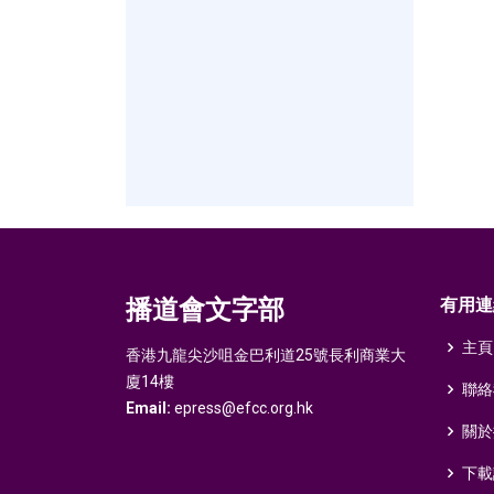
播道會文字部
有用連
主頁
香港九龍尖沙咀金巴利道25號長利商業大
廈14樓
聯絡
Email:
epress@efcc.org.hk
關於
下載