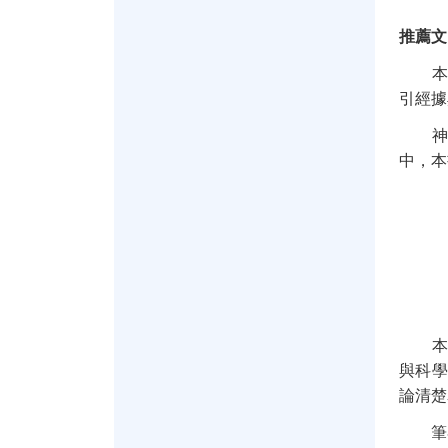
推薦文
本書
引經據
神學
中，本
本書
與科學
論清楚
筆者