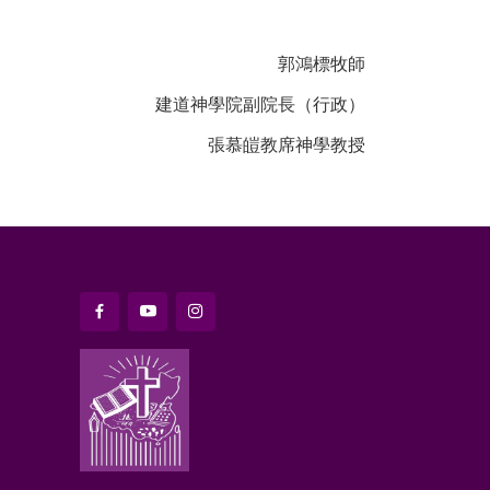
郭鴻標牧師
建道神學院副院長（行政）
張慕皚教席神學教授