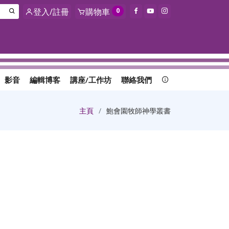
登入/註冊
購物車
0
影音
編輯博客
講座/工作坊
聯絡我們
主頁
鮑會園牧師神學叢書