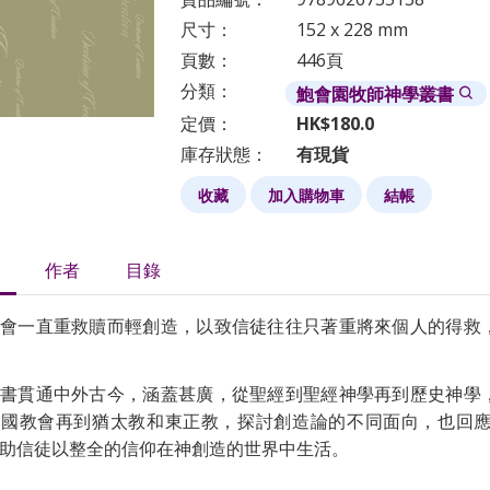
尺寸：
152 x 228 mm
頁數：
446頁
分類：
鮑會園牧師神學叢書
定價：
HK$180.0
庫存狀態：
有現貨
收藏
加入購物車
結帳
作者
目錄
會一直重救贖而輕創造，以致信徒往往只著重將來個人的得救
貫通中外古今，涵蓋甚廣，從聖經到聖經神學再到歷史神學，
中國教會再到猶太教和東正教，探討創造論的不同面向，也回
助信徒以整全的信仰在神創造的世界中生活。