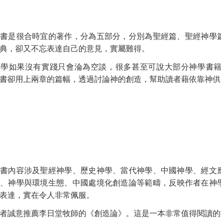
是很合時宜的著作，分為五部分，分別為聖經篇、聖經神學篇
典，卻又不忘表達自己的意見，實屬難得。
如果沒有實踐只會淪為空談，很多甚至可說大部分神學書籍
書卻用上兩章的篇幅，透過討論神的創造，幫助讀者藉依靠神供
內容涉及聖經神學、歷史神學、當代神學、中國神學、經文應
、神學與環境生態、中國處境化創造論
等範疇，反映作者在神
表達，實在令人非常佩服。
誠意推薦李日堂牧師的《創造論》。這是一本非常值得閱讀的