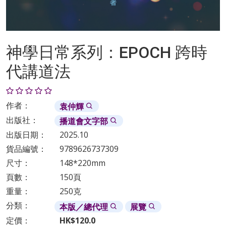
神學日常系列：EPOCH 跨時
代講道法
作者：
袁仲輝
出版社：
播道會文字部
出版日期：
2025.10
貨品編號：
9789626737309
尺寸：
148*220mm
頁數：
150頁
重量：
250克
分類：
本版／總代理
展覽
定價：
HK$120.0