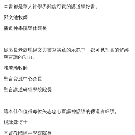
本書都是華人神學界難能可貴的講道學好書。
郭文池牧師
播道神學院榮休院長
從袁長老處理經文與書寫講章的示範中，都可見扎實的解經
與宣講的功力。
賴若瀚牧師
聖言資源中心會長
聖言講道研經學院院長
這本佳作值得每位矢志忠心宣講神話語的傳道者細讀。
楊詠嫦博士
基督教國際神學院院長