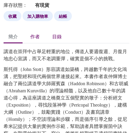
庫存狀態：
有現貨
收藏
加入購物車
結帳
簡介
作者
目錄
講道在崇拜中占舉足輕重的地位，傳道人要週復週、月復月
地忠心宣講，而又不老調重彈，確實是個不小的挑戰。
斯托得（John Stott）形容講道如築橋，跨越數千年的文化鴻
溝，把聖經和現代兩個世界連接起來。本書作者袁仲輝博士
融合了兩位講道學大師羅賓森（Haddon Robinson）和古胡威
（Abraham Kuruvilla）的理論精髓，以及他自己數十年的講
道心得，為這座講道之橋奠立五個堅實的墩子：分析經文
（Exposition），尋找段落神學（Pericopal Theology），建構
大綱（Outline），鼓勵實踐（Conduct）及書寫講章
（Homily）；不空談理論和步驟，而是循序引導之餘，從尼
希米記提供大量的實例作示範，幫助讀者具體掌握箇中訣