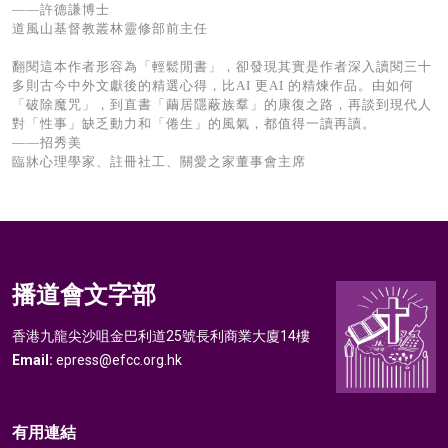
——許德謙博士
道風山基督教叢林靈修部前主任
翻閱這本作者形容為「輕鬆閒書」，卻發現其實是作者深入讀閱三十
多則古今中外文獻後的精選心得，比AI 更AI 的精煉作品。由如何
「破除魔咒」，到直書「繭居隱蔽族羣」的康復之路，再談到現代人
對「性事」缺乏動力和「倦生」的風氣，都值得一讀再讀。
——招秀美
臨牀心理學家、註冊社工、關愛之家董事會主席
播道會文字部
香港九龍尖沙咀金巴利道25號長利商業大廈14樓
Email:
epress@efcc.org.hk
有用連結