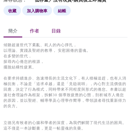
收藏
加入購物車
結帳
簡介
作者
目錄
傾聽超速世代下紊亂、耗人的內心掙扎，
以理論、實踐及聖經的教導， 安慰困倦的靈魂。
在多變的世代，
探尋內心倦怠的根源，
擺脫結構性疲累。
在要求持續進步、急速增長的主流文化下，有人積極追趕，也有人消
極抗衡，不論是「追求卓越」還是「見攰就唞」，內心對主流價值的
回應，決定了行為模式，同時帶來不同程度與形式的倦怠。本書以超
速社會理論作為框架，拆解30 個導致疲憊的心態，剖析城市人倦怠
的原因，並以聖經、輔導學及心理學作嚮導，帶領讀者尋找重新得力
的良方。
立德兄有牧者的心腸和學者的深度，為我們解開了現代生活的困局。
這不僅是一本診斷書，更是一帖靈魂的良藥。