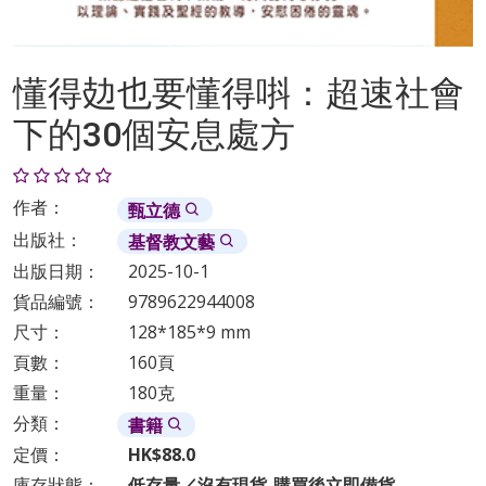
懂得攰也要懂得唞：超速社會
下的30個安息處方
作者：
甄立德
出版社：
基督教文藝
出版日期：
2025-10-1
貨品編號：
9789622944008
尺寸：
128*185*9 mm
頁數：
160頁
重量：
180克
分類：
書籍
定價：
HK$88.0
庫存狀態：
低存量／沒有現貨-購買後立即備貨