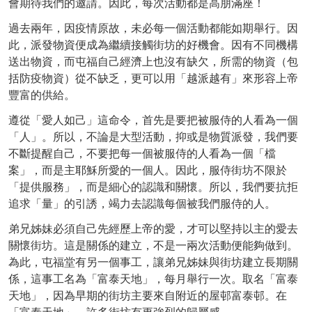
會期待我們的邀請。因此，每次活動都是高朋滿座！
過去兩年，因疫情原故，未必每一個活動都能如期舉行。因
此，派發物資便成為繼續接觸街坊的好機會。因有不同機構
送出物資，而屯福自己經濟上也沒有缺欠，所需的物資（包
括防疫物資）從不缺乏，更可以用「越派越有」來形容上帝
豐富的供給。
遵從「愛人如己」這命令，首先是要把被服侍的人看為一個
「人」。所以，不論是大型活動，抑或是物質派發，我們要
不斷提醒自己，不要把每一個被服侍的人看為一個「檔
案」，而是主耶穌所愛的一個人。因此，服侍街坊不限於
「提供服務」，而是細心的認識和關懷。所以，我們要抗拒
追求「量」的引誘，竭力去認識每個被我們服侍的人。
弟兄姊妹必須自己先經歷上帝的愛，才可以堅持以主的愛去
關懷街坊。這是關係的建立，不是一兩次活動便能夠做到。
為此，屯福堂有另一個事工，讓弟兄姊妹與街坊建立長期關
係，這事工名為「富泰天地」，每月舉行一次。取名「富泰
天地」，因為早期的街坊主要來自附近的屋邨富泰邨。在