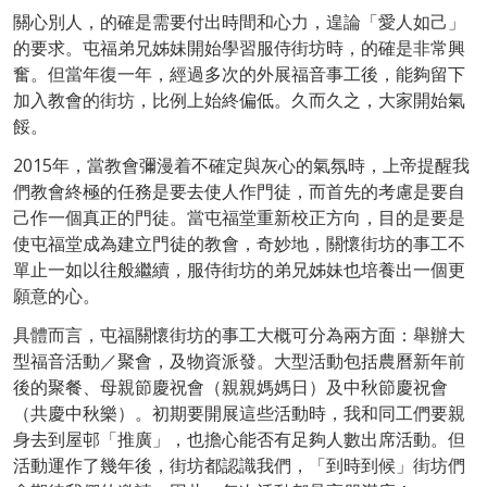
關心別人，的確是需要付出時間和心力，遑論「愛人如己」
的要求。屯福弟兄姊妹開始學習服侍街坊時，的確是非常興
奮。但當年復一年，經過多次的外展福音事工後，能夠留下
加入教會的街坊，比例上始終偏低。久而久之，大家開始氣
餒。
2015年，當教會彌漫着不確定與灰心的氣氛時，上帝提醒我
們教會終極的任務是要去使人作門徒，而首先的考慮是要自
己作一個真正的門徒。當屯福堂重新校正方向，目的是要是
使屯福堂成為建立門徒的教會，奇妙地，關懷街坊的事工不
單止一如以往般繼續，服侍街坊的弟兄姊妹也培養出一個更
願意的心。
具體而言，屯福關懷街坊的事工大概可分為兩方面：舉辦大
型福音活動／聚會，及物資派發。大型活動包括農曆新年前
後的聚餐、母親節慶祝會（親親媽媽日）及中秋節慶祝會
（共慶中秋樂）。初期要開展這些活動時，我和同工們要親
身去到屋邨「推廣」，也擔心能否有足夠人數出席活動。但
活動運作了幾年後，街坊都認識我們，「到時到候」街坊們