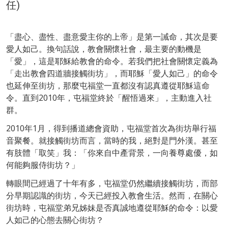
任)
「盡心、盡性、盡意愛主你的上帝」是第一誡命，其次是要
愛人如己。換句話說，教會關懷社會，最主要的動機是
「愛」，這是耶穌給教會的命令。若我們把社會關懷定義為
「走出教會四道牆接觸街坊」，而耶穌「愛人如己」的命令
也延伸至街坊，那麼屯福堂一直都沒有認真遵從耶穌這命
令。直到2010年，屯福堂終於「醒悟過來」，主動進入社
群。
2010年1月，得到播道總會資助，屯福堂首次為街坊舉行福
音聚餐。就接觸街坊而言，當時的我，絕對是門外漢。甚至
有肢體「取笑」我：「你來自中產背景，一向養尊處優，如
何能夠服侍街坊？」
轉眼間已經過了十年有多，屯福堂仍然繼續接觸街坊，而部
分早期認識的街坊，今天已經投入教會生活。然而，在關心
街坊時，屯福堂弟兄姊妹是否真誠地遵從耶穌的命令：以愛
人如己的心態去關心街坊？