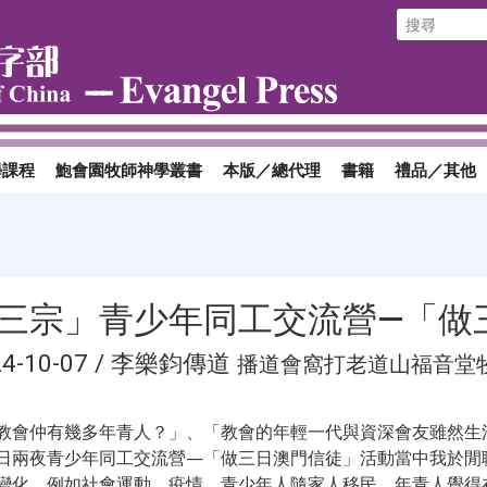
學課程
鮑會園牧師神學叢書
本版／總代理
書籍
禮品／其他
三宗」青少年同工交流營—「做
24-10-07 / 李樂鈞傳道
播道會窩打老道山福音堂
教會仲有幾多年青人？」、「教會的年輕一代與資深會友雖然生
日兩夜青少年同工交流營—「做三日澳門信徒」活動當中我於閒
變化，例如社會運動、疫情、青少年人隨家人移民、年青人覺得