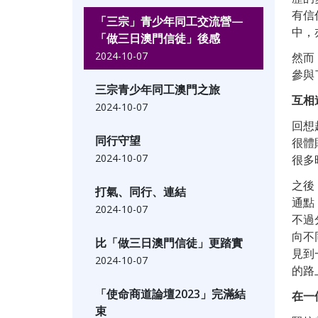
有信
「三宗」青少年同工交流營—
中，
「做三日澳門信徒」後感
2024-10-07
然而
參與
三宗青少年同工澳門之旅
互相
2024-10-07
回想
同行守望
很體
2024-10-07
很多
之後
打氣、同行、連結
通點
2024-10-07
不過
向不
比「做三日澳門信徒」更踏實
見到
2024-10-07
的路
「使命商道論壇2023」完滿結
在一
束