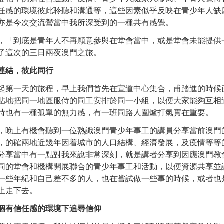
任感的環境彼此聆聽和溝通等，這些因素似乎反映在青少年人缺
亦是今次交流營當中我所深受到的一種共有感覺。
，「到底是青年人不再願意參與在堂會當中，或是堂會未能提供一
了這次的三日兩夜澳門之旅。
連結，彼此同行
起第一天的旅程，早上我們首先在宣道中心集合，甫踏進的時候
貼地把同一地區服侍的同工安排於同一小組，以便大家能夠互相
時也有一種孤單的無力感，有一班同路人圍爐打氣實在重要。
，晚上有機會聽到一位熟識澳門青少年事工的講員分享當前澳門
，的確兩地近幾年因着城市的人口結構、經濟發展，及疫情等等
分享當中有一點對我來說非常深刻，就是講者分享到因應澳門教
同的堂會和機構開展聯合的青少年事工和活動，以便資源共享並
一些年紀和自己差不多的人，也在嘗試做一些事的時候，或者也
上走下去。
個
有信任感的環境下追尋信仰