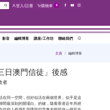
登入/註冊
購物車
0
影音
編輯博客
講座/工作坊
聯絡我們
主頁
編輯博客
三日澳門信徒」後感
牧者
活在同一空間，但好似活在兩個世界」似乎是這
聊間最深刻的開場白。的確，隨着香港近年所經
在信仰上有掙扎與懷疑但堂會未能提供一個安全