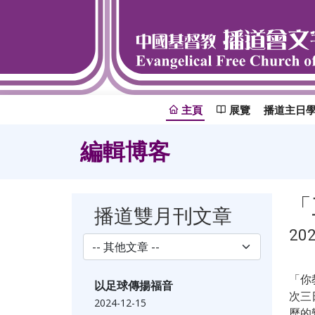
主頁
展覽
播道主日
編輯博客
「
播道雙月刊文章
20
「你
以足球傳揚福音
次三
2024-12-15
歷的