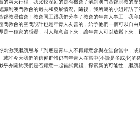
着的兩天行程，我比較深刻的是有機會了解到澳門基督宗教的歷
認識到澳門教會的過去和發展情況。隨後，我所屬的小組拜訪了
基督教浸信會！教會同工跟我們分享了教會的年青人事工，我印
整間教會的空間設計也是年青人友善的，給予他們一個可以自由
即是一種家的感覺，叫人願意留下來，讓年青人可以放鬆下來，
好刺激我繼續思考「到底是青年人不再願意參與在堂會當中，或
。或許今天我們的信仰群體仍有年青人在當中(不論是多或少)的
似乎亦關於我們是否願意一起嘗試實踐，探索新的可能性，繼續