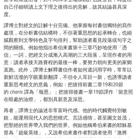
自己仔細研讀上文下理之後得出的見解，故其結論甚具深
度。
譚博士對經文的註解十分完備。他掌握每封書信獨特的寫作
處境，在分析書信結構時，不但著重思想的起承轉合，也細
膩觀察到文學特色及字句排列，幫助讀者看見段落或句字之
間的關係。例如他指出希伯來書第十三章巧妙地使用「憑
信」一詞，把經文分成漸入高潮的三大段落，呈現作者的用
意：讀者承接天路賽程的最後一棒，要努力朝向更美的家鄉
直跑。此外，譚博士解釋書信作者如何遣詞用字時，常常以
新鮮活潑的字眼重新翻譯，不但令人耳目一新，也誘導讀者
重新思考經文的意義，例如：把彼得前書二章19和20節
的
charis
譯為「報恩」；把彼得後書一章19節譯作「留意照
在暗處的油燈」，都別具新意及深思。
再者，譚博士的論述非常富時代感。他的時代觸覺特別敏
銳，能運用現代人的思想模式、言語感情，甚至圖文並茂，
把聖經的世界帶入我們的世界。例如他稱希伯來書的耶穌基
督為「超級英雄」，又說希伯來書作者對讀者使用「激將