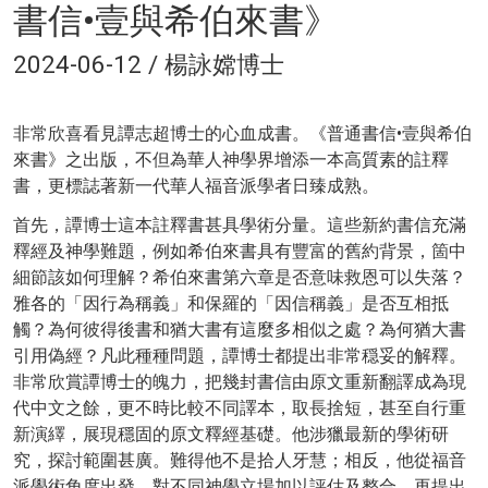
書信•壹與希伯來書》
2024-06-12 / 楊詠嫦博士
非常欣喜看見譚志超博士的心血成書。《普通書信•壹與希伯
來書》之出版，不但為華人神學界增添一本高質素的註釋
書，更標誌著新一代華人福音派學者日臻成熟。
首先，譚博士這本註釋書甚具學術分量。這些新約書信充滿
釋經及神學難題，例如希伯來書具有豐富的舊約背景，箇中
細節該如何理解？希伯來書第六章是否意味救恩可以失落？
雅各的「因行為稱義」和保羅的「因信稱義」是否互相抵
觸？為何彼得後書和猶大書有這麼多相似之處？為何猶大書
引用偽經？凡此種種問題，譚博士都提出非常穏妥的解釋。
非常欣賞譚博士的魄力，把幾封書信由原文重新翻譯成為現
代中文之餘，更不時比較不同譯本，取長捨短，甚至自行重
新演繹，展現穩固的原文釋經基礎。他涉獵最新的學術研
究，探討範圍甚廣。難得他不是拾人牙慧；相反，他從福音
派學術角度出發，對不同神學立場加以評估及整合，再提出