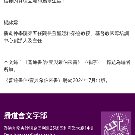
信徒的真理立場和屬靈生命！
楊詠嫦
播道神學院第五任院長暨聖經科榮譽教授、
基督教國際培訓
中心創辦人及主任
本文錄自《普通書信•壹與希伯來書》〈楊序〉，標題為編者
所加。
《普通書信•壹與希伯來書》將於2024年7月出版。
播道會文字部
香港九龍尖沙咀金巴利道25號長利商業大廈14樓