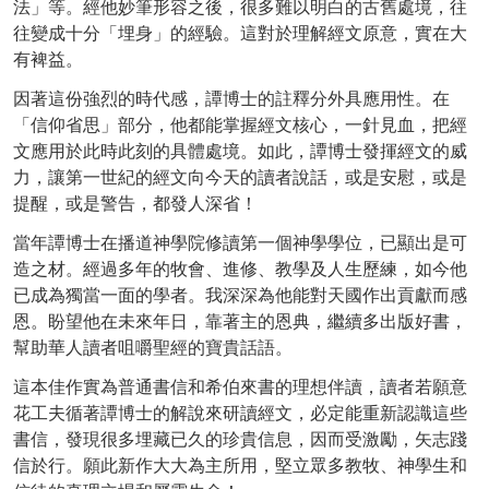
法」等。經他妙筆形容之後，很多難以明白的古舊處境，往
往變成十分「埋身」的經驗。這對於理解經文原意，實在大
有裨益。
因著這份強烈的時代感，譚博士的註釋分外具應用性。在
「信仰省思」部分，他都能掌握經文核心，一針見血，把經
文應用於此時此刻的具體處境。如此，譚博士發揮經文的威
力，讓第一世紀的經文向今天的讀者說話，或是安慰，或是
提醒，或是警告，都發人深省！
當年譚博士在播道神學院修讀第一個神學學位，已顯出是可
造之材。經過多年的牧會、進修、教學及人生歷練，如今他
已成為獨當一面的學者。我深深為他能對天國作出貢獻而感
恩。盼望他在未來年日，靠著主的恩典，繼續多出版好書，
幫助華人讀者咀嚼聖經的寶貴話語。
這本佳作實為普通書信和希伯來書的理想伴讀，讀者若願意
花工夫循著譚博士的解說來研讀經文，必定能重新認識這些
書信，發現很多埋藏已久的珍貴信息，因而受激勵，矢志踐
信於行。願此新作大大為主所用，堅立眾多教牧、神學生和