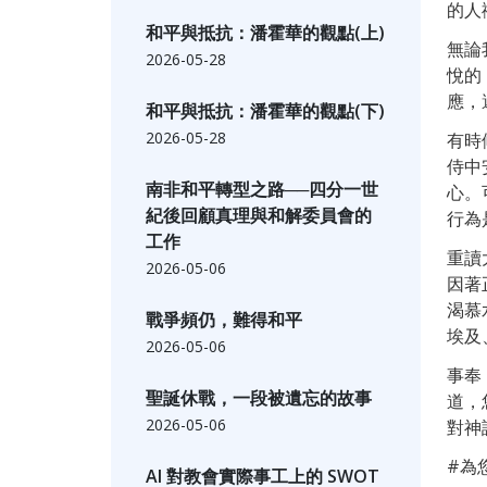
的人
和平與抵抗：潘霍華的觀點(上)
無論
2026-05-28
悅的
應，
和平與抵抗：潘霍華的觀點(下)
2026-05-28
有時
侍中
南非和平轉型之路──四分一世
心。
紀後回顧真理與和解委員會的
行為
工作
重讀
2026-05-06
因著
渴慕
戰爭頻仍，難得和平
埃及
2026-05-06
事奉
聖誕休戰，一段被遺忘的故事
道，
2026-05-06
對神
#為
AI 對教會實際事工上的 SWOT