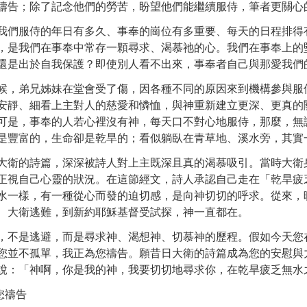
禱告；除了記念他們的勞苦，盼望他們能繼續服侍，筆者更關心
我們服侍的年日有多久、事奉的崗位有多重要、每天的日程排得
，是我們在事奉中常存一顆尋求、渴慕祂的心。我們在事奉上的
還是出於自我保護？即使別人看不出來，事奉者自己與那愛我們
候，弟兄姊妹在堂會受了傷，因各種不同的原因來到機構參與服
安靜、細看上主對人的慈愛和憐恤，與神重新建立更深、更真的
可是，事奉的人若心裡沒有神，每天口不對心地服侍，那麼，無
是豐富的，生命卻是乾旱的；看似躺臥在青草地、溪水旁，其實
大衛的詩篇，深深被詩人對上主既深且真的渴慕吸引。當時大衛
正視自己心靈的狀況。在這節經文，詩人承認自己走在「乾旱疲
水一樣，有一種從心而發的迫切感，是向神切切的呼求。從來，
、大衛逃難，到新約耶穌基督受試探，神一直都在。
，不是逃避，而是尋求神、渴想神、切慕神的歷程。假如今天您
您並不孤單，我正為您禱告。願昔日大衛的詩篇成為您的安慰與
說：「神啊，你是我的神，我要切切地尋求你，在乾旱疲乏無水
您禱告