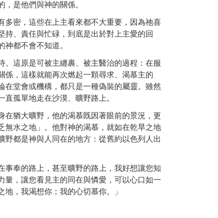
的，是他們與神的關係。
有多密，這些在上主看來都不大重要，因為祂喜
堅持、責任與忙碌，到底是出於對上主愛的回
的神都不會不知道。
侍。這原是可被主纏裹、被主醫治的過程：在服
關係，這樣就能再次燃起一顆尋求、渴慕主的
論在堂會或機構，都只是一種偽裝的屬靈。雖然
一直孤單地走在沙漠、曠野路上。
身在猶大曠野，他的渴慕既因著眼前的景況，更
乏無水之地」。他對神的渴慕，就如在乾旱之地
曠野都是神與人同在的地方：從舊約以色列人出
在事奉的路上，甚至曠野的路上，我好想讓您知
力量，讓您看見主的同在與憐愛，可以心口如一
之地，我渴想你；我的心切慕你。」