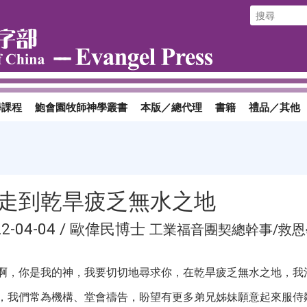
學課程
鮑會園牧師神學叢書
本版／總代理
書籍
禮品／其他
走到乾旱疲乏無水之地
22-04-04 / 歐偉民博士
工業福音團契總幹事/救
啊，你是我的神，我要切切地尋求你，在乾旱疲乏無水之地，我渴
，我們常為機構、堂會禱告，盼望有更多弟兄姊妹願意起來服侍