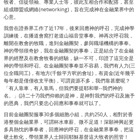
牧者、信徒領袖、專業人士等，彼此互相合作和配搭，甚至
組成聯盟或網絡(networking)，旨在完成神在金融業界中的
心意。
我曾在證券界工作了近17年，後來回應神的呼召，完成神學
訓練後，在播道會窩打老道山福音堂事奉。神再次呼召我，
離開在教會的牧職，進到金融團契，參與職場機構的事奉。
神的帶領很奇妙，我在金融團契的事奉，正是結合了在金融
界的經歷及在教會牧養的經驗，缺一不可，印證了這完全是
神的帶領和呼召。在金融團契事奉並不容易，我們有人力(三
位全職同工)，有地方(千餘平方呎的會址)，有資金(近年幾乎
每年都是僅僅收支平衡)，可謂資源不多，我們靠甚麼呢？
「有人靠車，有人靠馬，但我們要提耶和華--我們神的
名。」(詩二十7)我們仰賴的是神，是神對我們的呼召及施予
的恩典，我們只要忠心回應和事奉就可以了。
目前金融團契服事30多個細胞小組，共約250人，相對於香
港整個金融業界，可謂杯水車薪、微不足道！深願神興起更
多具熱忱的事奉者，回應神的呼召，在金融業界事奉，把這
硬土軟化，帶領業界人士歸回耶穌基督這大牧者的照管！