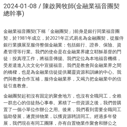
2024-01-08 / 陳啟興牧師(金融業福音團契
總幹事)
金融業福音團契(下稱「金融團契」)前身是銀行同業福音團
契，於1981年成立，於2021年正式易名為金融團契，從服侍
銀行業擴展至服侍整個金融業：包括銀行、證券、保險、資
產管理等行業。我們的使命是在金融業界建立耶穌基督的門
徒：按真理工作，將福音傳揚。我們定位為本地福音機構，
受差遣進入次文化中宣揚福音。我們是教會與金融業界之間
的橋樑，也是為金融業信徒提供屬靈資源和訓練的中心。我
們與教會合作互補，服侍金融業界，又竭力把金融業中的信
徒引進教會。
金融團契起初沒有固定的聚會地方，也沒有全職同工，全賴
一群忠心的信徒熱心事奉。累積了一些資源之後，我們曾購
置了一個小單位作辦公之用。後來，我們看到需要全職同工
協助發展，遂賣掉物業，以獲資源聘請同工。經過多年發
展，我們現在有同工團隊，亦有自置物業作聚會和辦公之