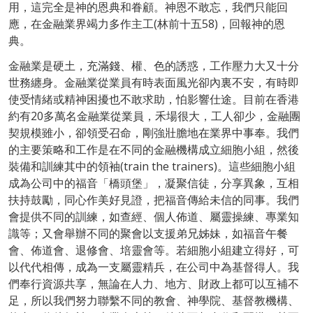
用，這完全是神的恩典和眷顧。神恩不敢忘，我們只能回
應，在金融業界竭力多作主工(林前十五58)，回報神的恩
典。
金融業是硬土，充滿錢、權、色的誘惑，工作壓力大又十分
世務纏身。金融業從業員有時表面風光卻內裏不安，有時即
使受情緒或精神困擾也不敢求助，怕影響仕途。目前在香港
約有20多萬名金融業從業員，禾場很大，工人卻少，金融團
契規模雖小，卻領受召命，剛強壯膽地在業界中事奉。我們
的主要策略和工作是在不同的金融機構成立細胞小組，然後
裝備和訓練其中的領袖(train the trainers)。這些細胞小組
成為公司中的福音「橋頭堡」，凝聚信徒，分享異象，互相
扶持鼓勵，同心作美好見證，把福音傳給未信的同事。我們
會提供不同的訓練，如查經、個人佈道、屬靈操練、專業知
識等；又會舉辦不同的聚會以支援弟兄姊妹，如福音午餐
會、佈道會、退修會、培靈會等。若細胞小組建立得好，可
以代代相傳，成為一支屬靈精兵，在公司中為基督得人。我
們奉行資源共享，無論在人力、地方、財政上都可以互補不
足，所以我們努力聯繫不同的教會、神學院、基督教機構、