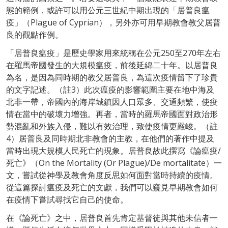
態的範例，或許可以用公元三世紀中期出現的「居普良瘟
疫」（Plague of Cyprian），另外亦可用早期教會教父居普
良的觀點作例。
「居普良瘟疫」是歷史學家用來統稱在公元250至270年左右
在羅馬帝國發生的大規模瘟疫，前後延綿二十年。以居普良
為名，是因為同時期的教父居普良，為這次疫情留下了珍貴
的文字記述。（註3）此次瘟疫的影響範圍主要在地中海及
北非一帶，帝國內的海岸城鎮因人口眾多、交通頻繁，使疫
情在當中的破壞力增強。再者，當時的羅馬帝國面對政治形
勢混亂和外族入侵，難以有效治理，致使疫情更嚴峻。（註
4）居普良及同時期北非教會的主教，在他們的著作中提及
當時出現大規模人民死亡的現象。居普良故此撰寫《論瘟疫/
死亡》（On the Mortality (Or Plague)/De mortalitate）一
文，嘗試從神學及教會角度反思如何面對當時持續的疫情。
從這篇探討瘟疫及死亡的文獻，我們可以窺見早期教會如何
在疫情下嘗試尋找它自己的使命。
在《論死亡》之中，居普良首先肯定基督徒與其他未信者一