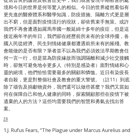
從居普良的論述及教會歷史中，我們或會發現早期教會的處
境和今日的世界是何等驚人的相似。今日的世界縱然看似有
更先進的醫療體系和醫學知識，防疫措施、隔離方式更是層
出不窮，但是面對疫情流行的現狀，卻依舊束手無策。或許
我們不再會遭遇如羅馬帝國一般延綿十多年的疫症，但是這
接近兩年半的年日，我們卻在經歷前所未有的全球停擺，各
國人民從經濟、民生到情緒健康都遭遇前所未有的摧殘。教
會能做的是否有限？筆者並不以為我們必須效法早期教會任
何一言一行，但是當為防疫緣故而強調隔離和減少社交接觸
時，卻無可避免地令更多人（特別是感染者）面對情緒和心
靈的絕境，他們恰恰需要最多的關顧和憐恤。近日有染疫長
者自殺，更是對整個社會及教會的重大警號。（註11）到底
除了禱告及捐獻物資外，我們還可以做些甚麼？我們又當如
何在保障自己和他人健康的同時，探索關顧那些在疫情下被
遺棄的人的方法？這些均需要我們的智慧和勇氣去找出答
案。
註
1.J. Rufus Fears, “The Plague under Marcus Aurelius and