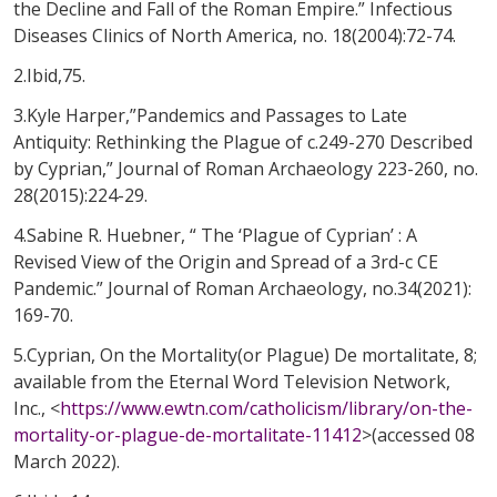
the Decline and Fall of the Roman Empire.” Infectious
Diseases Clinics of North America, no. 18(2004):72-74.
2.Ibid,75.
3.Kyle Harper,”Pandemics and Passages to Late
Antiquity: Rethinking the Plague of c.249-270 Described
by Cyprian,” Journal of Roman Archaeology 223-260, no.
28(2015):224-29.
4.Sabine R. Huebner, “ The ‘Plague of Cyprian’ : A
Revised View of the Origin and Spread of a 3rd-c CE
Pandemic.” Journal of Roman Archaeology, no.34(2021):
169-70.
5.Cyprian, On the Mortality(or Plague) De mortalitate, 8;
available from the Eternal Word Television Network,
Inc., <
https://www.ewtn.com/catholicism/library/on-the-
mortality-or-plague-de-mortalitate-11412
>(accessed 08
March 2022).