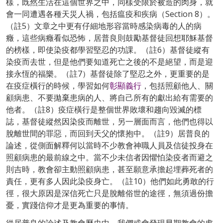
樣，既然生活在這個世界之中，同樣受限於被造的肉身，就
會一同遭遇各種天災人禍，包括瘟疫和疾病（Section 8）。
（註5）文章之中更有仔細地形容當時感染病毒的人的病
癥，這些病癥看似恐怖，居普良則鼓勵基督徒回想耶穌基督
的榜樣，即使染疫都學習堅忍的功課。（註6）基督徒縱有
染疫而去世，但是他們要知道死亡之後的不是絕望，而是迎
接永恆的福樂。（註7）基督徒除了堅忍之外，更重要的是
在疫症橫行的時候，學習如何
彰顯義行
，包括照顧他人、關
顧病患、不要拋棄患病的人、將自己所有的獻出給有需要的
他者。（註8）疫症橫行是整個世界敗壞和趨向毀滅的標
誌，基督徒縱然因染疫而離世，另一層面而言，他們也得以
脫離世間的罪惡，而回到天父的懷抱中。（註9）居普良的
論述，從側面解釋何以當時不少教會神職人員及信徒投身在
照顧病患的最前線之中。當不少未信者因懼怕染疫者而避之
則吉時，教會卻主動照顧病患，甚至願意承擔起埋葬死者的
責任，更有多人因此染疫身亡。（註10）他們如此勇敢的行
徑，很大原因是深信死亡只是脫離俗世的途徑，無須過份擔
憂，實踐信仰才是更為重要的事情。