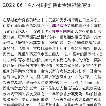
2022-06-14 / 林朗熙
播道會港福堂傳道
在早期教會身處的時空中，疫症和天災橫行實在司空見慣。
即使在新約聖經的記載之中，
耶路撒冷
等地也曾經遭受饑荒
（徒21:27-28），背後正代表
羅馬帝國
內部大規模的糧食供
應問題。羅馬帝國雖然權勢強盛，但是面對疫症侵襲，其統
治體系所能做的極其有限。舉例而言，公元166年羅馬帝國
爆發的天花疫情，前後持續長達十多年，導致帝國內大批人
民死亡，嚴重削弱羅馬帝國之國力。(註1) 當時的醫學尚未昌
明，難以有效遏制疫情。羅馬皇帝視之為神明的憤怒，嘗試
以拜祭不同宗教的神明求保佑，效果自然不彰。對當時尚在
雛形的早期教會而言，疫情反而有意料之外的影響：受疫情
侵襲而恐慌的人民，轉而尋求宣揚有永恆生命的宗教，而基
督教成為當時逐漸受人注視的宗教之一。（註2）然而，僅
因疫情對生命的威脅，並不足以使人相信福音。在此次及隨
後羅馬帝國的多次疫症之中，早期教會扮演更為主動的社會
救濟角色，受到人民所重視，也有教會學者視之為基督教迅
速傳播的因素之一。若要選取其中一個最能表達早期教會取