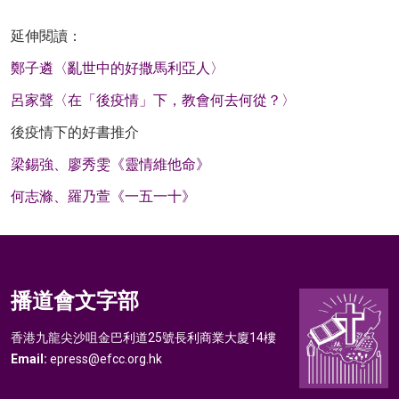
延伸閱讀：
鄭子遴〈亂世中的好撒馬利亞人〉
呂家聲〈在「後疫情」下，教會何去何從？〉
後疫情下的好書推介
梁錫強、廖秀雯《靈情維他命》
何志滌、羅乃萱《一五一十》
播道會文字部
香港九龍尖沙咀金巴利道25號長利商業大廈14樓
Email:
epress@efcc.org.hk