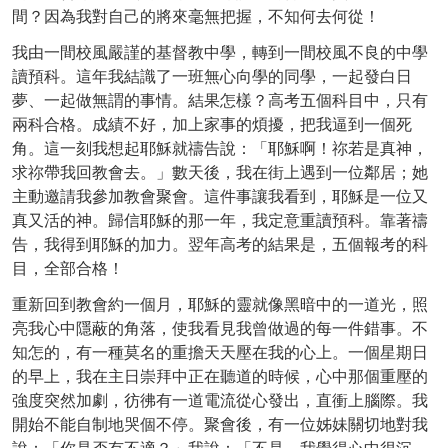
間？因為我對自己的將來毫無把握，不知何去何從！
我由一間校風嚴謹的基督教中學，轉到一間校風不良的中學
讀預科。這年我結識了一班無心向學的同學，一起發白日
夢、一起做無謂的事情。結果怎樣？高考五個科目中，只有
兩科合格。成績不好，加上家事的煩擾，把我逼到一個死
角。這一刻我想起耶穌就禱告說：「耶穌啊！祢若是真神，
求祢帶我回教會去。」數天後，我在街上遇到一位鄰居；她
主動邀請我參加教會聚會。這件事讓我看到，耶穌是一位又
真又活的神。歸信耶穌的那一年，我定意重讀預科。靠著禱
告，我得到耶穌的加力。翌年高考的結果是，五個報考的科
目，全部合格！
重新回到教會約一個月，耶穌的靈就像黑暗中的一道光，照
亮我心中隱蔽的角落，使我看見我曾做過的每一件錯事。不
知怎的，有一種莫名的重擔天天壓在我的心上。一個星期日
的早上，我在主日崇拜中正在聽道的時候，心中那個重壓的
強度突然加劇，彷彿有一道電流從心發出，直衝上腦際。我
開始不能自制地哭個不停。聚會後，有一位姊妹關切地對我