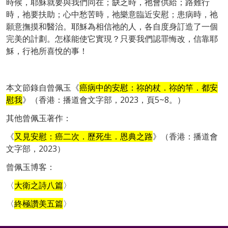
時候，耶穌就要與我們同在；缺乏時，祂會供給；路難行
時，祂要扶助；心中愁苦時，祂樂意臨近安慰；患病時，祂
願意撫摸和醫治。耶穌為相信祂的人，各自度身訂造了一個
完美的計劃。怎樣能使它實現？只要我們認罪悔改，信靠耶
穌，行祂所喜悅的事！
本文節錄自曾佩玉《
癌病中的安慰：祢的杖．祢的竿．都安
慰我
》（香港：播道會文字部，2023，頁5~8。）
其他曾佩玉著作：
《
又見安慰：癌二次．歷死生．恩典之路
》
（香港：播道會
文字部，2023）
曾佩玉博客：
〈
大衛之詩八篇
〉
〈
終極讚美五篇
〉