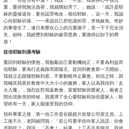
說：「你是否有不適？」我說：「不是。我覺得心中很沉
重，重得我無法負荷，我就開始哭了。」她說：「或許是耶
穌的靈催逼你，要你認罪悔改，相信耶穌。」這一天，我誠
心向耶穌祈禱，一一承認自己所犯過的罪，求祂赦免。奇妙
的事發生了，連日來壓在心上的沉重擔子，竟一下子完全消
失。頓時，我經歷到耶穌的赦罪恩典，重擔得以卸下的釋
放！
從信耶穌到遇考驗
重回到耶穌的懷抱，我勉勵自己要動機純正；不要為利益而
信耶穌，要為行走義路而跟隨主。從回到教會那一天開始，
我就立志跟隨耶穌到底，不要動輒停止聚會。初信之時，因
我極其熱衷於教會中大大小小的服務，家人以為我信到「走
火入魔」，強烈反對我返教會。當愛耶穌與愛家人，兩者之
間出現衝突的時候，我選擇了全心愛耶穌和加倍愛家人；盼
望終有一天，家人能接受我的信仰。
預科畢業之後，第一份工作是在眼鏡片批發公司當文員。上
工後不久，老闆娘問我：「若公司要求你向客人說謊，你會
否順從？」我說：「不會！」結果，上工不足半個月，我就