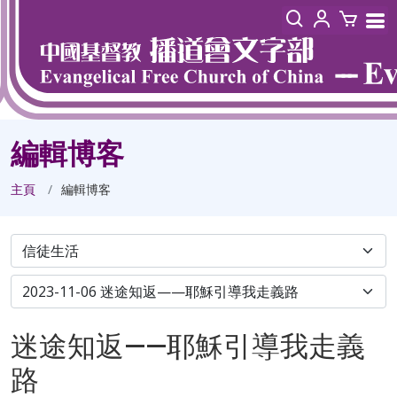
編輯博客
主頁
編輯博客
迷途知返——耶穌引導我走義
路