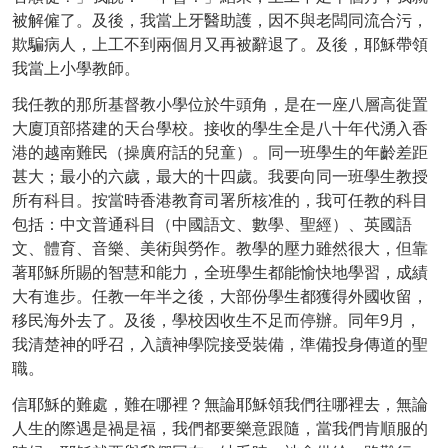
被解僱了。及後，我當上牙醫助護，因不與老闆同流合污，
欺騙病人，上工不到兩個月又再被辭退了。及後，耶穌帶領
我當上小學教師。
我任教的那所基督教小學位於牛頭角，是在一座八層高徙置
大廈頂部搭建的天台學校。接收的學生全是八十年代湧入香
港的越南難民（操廣府話的兒童）。同一班學生的年齡差距
甚大；最小的六歲，最大的十四歲。我要向同一班學生教授
所有科目。按當時香港教育司署所核准的，我可任教的科目
包括：中文普通科目（中國語文、數學、聖經）、英國語
文、體育、音樂、美術與勞作。教學的壓力雖然很大，但靠
著耶穌所賜的智慧和能力，全班學生都能愉快地學習，成績
大有進步。任教一年半之後，大部份學生都獲得外國收留，
移民海外去了。及後，學校因收生不足而停辦。同年9月，
我清楚神的呼召，入讀神學院接受裝備，準備投身傳道的聖
職。
信耶穌的難處，難在哪裡？無論耶穌領我們往哪裡去，無論
人生的際遇是禍是福，我們都要樂意跟隨，當我們肯順服的