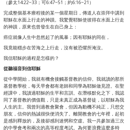
（參太14:22~33；可6:47~51；約6:16~21）
完成整個基本療程後的某一個星期日，傳道人在崇拜中講到
耶穌在水面上行走的神蹟。我驚覺耶穌使彼得在水面上行走
的神蹟，原來也曾發生在自己身上：
癌症就像人生中忽然起了的風暴；因有耶穌的同在，
我竟能穩步在苦海之上行走，沒有被恐懼所淹沒。
我信耶穌的過程是怎樣的？
從聽福音到信耶穌
從中學開始，我就有機會接觸基督教的信仰。我就讀的那所
基督教學校，每天早會都有老師和同學為耶穌做見證。在聖
經課中，我讀過耶穌的生平和言訓。在潛移默化之下，我認
同了基督教的價值觀，只是未真正成為基督徒，以耶穌為我
人生的主。我曾到過教會聚會，但因為動機不純正，只想交
朋友，信仰的熱誠很快便消失了。離開教會的七年裡，起初
是感到釋放的，及後卻感到迷惘和空虛。我一共參加過三次
的中學會考和兩次的高等程度考試。為何要浪費這麼多時