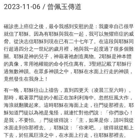
2023-11-06 / 曾佩玉傳道
確診患上癌症之後，最令我感到安慰的是：我慶幸自己很早
就信了耶穌。因為有耶穌與我在一起，我可以無懼癌症的威
脅。從決志信耶穌到現在已有二十七年了。在這段與耶穌同
行超過四分之一世紀的歲月裡，祂與我一起度過了很多個難
關。耶穌是神的兒子，神藉著祂創造萬物。2耶穌是神本體
的真像，常用祂權能的命令托住萬有。3聖經記載了耶穌行
過無數神蹟。在眾多神蹟之中，耶穌在水面上行走的神蹟，
竟然發生在我身上！
有一晚，耶穌往山上禱告，直到四更天（凌晨三至六時）。
那時，載著眾門徒的小船正在加利利海中。忽然狂風大作，
海浪就翻騰起來。這時耶穌在海面上走，往門徒那裡去。耶
穌知道門徒以為祂是鬼怪，就連忙對他們說：「你們放心！
是我，不要怕。」門徒彼得說：「主，如果是你，請叫我從
水面走到你那裡去。」耶穌說：「你來吧。」彼得就從船上
下去，於狂風巨浪之中，在水面上行走，往耶穌那裡去。